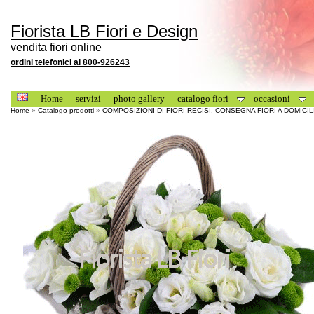
Fiorista LB Fiori e Design
vendita fiori online
ordini telefonici al 800-926243
Home
servizi
photo gallery
catalogo fiori
occasioni
Home
»
Catalogo prodotti
»
COMPOSIZIONI DI FIORI RECISI. CONSEGNA FIORI A DOMICIL