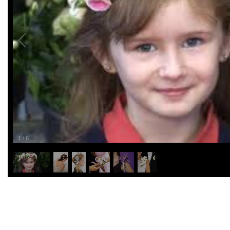
1
/
6