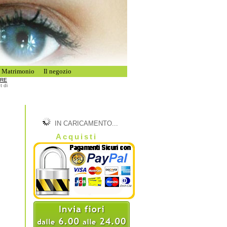
i Matrimonio
Il negozio
URE
 di
IN CARICAMENTO...
Acquisti