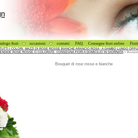
gn
talogo fiori
occasioni
contatti
FAQ
Consegne fiori online
Fior
 TUTTI I COLORI. MAZZI DI ROSE ROSSE BIANCHE ARANCIO ROSA - A GAMBO LUNGO OPP
NDIDE ROSE ROSSE O COLORATE. CONSEGNA FIORI A DOMICILIO IN GIORNATA
» Bouquet
Bouquet di rose rosse e bianche