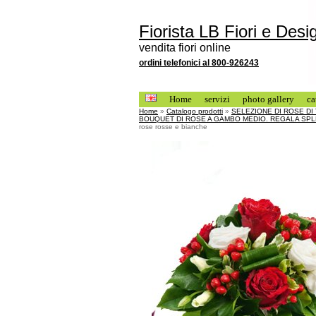
Fiorista LB Fiori e Desi
vendita fiori online
ordini telefonici al 800-926243
Home
servizi
photo gallery
ca
Home
»
Catalogo prodotti
»
SELEZIONE DI ROSE DI
BOUQUET DI ROSE A GAMBO MEDIO. REGALA SPLE
rose rosse e bianche