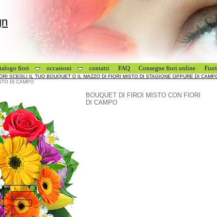
gn
talogo fiori
occasioni
contatti
FAQ
Consegne fiori online
Fior
IORI SCEGLI IL TUO BOUQUET O IL MAZZO DI FIORI MISTO DI STAGIONE OPPURE DI CAM
STO DI CAMPO
BOUQUET DI FIROI MISTO CON FIORI
DI CAMPO