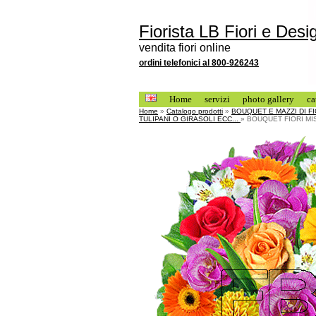
Fiorista LB Fiori e Desi
vendita fiori online
ordini telefonici al 800-926243
Home
servizi
photo gallery
ca
Home
»
Catalogo prodotti
»
BOUQUET E MAZZI DI F
TULIPANI O GIRASOLI ECC...
» BOUQUET FIORI MI