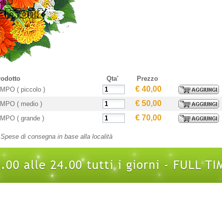
rodotto
Qta'
Prezzo
€ 40,00
PO ( piccolo )
€ 50,00
PO ( medio )
€ 70,00
PO ( grande )
Spese di consegna in base alla località