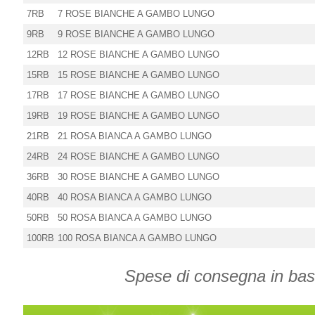
7RB
7 ROSE BIANCHE A GAMBO LUNGO
9RB
9 ROSE BIANCHE A GAMBO LUNGO
12RB
12 ROSE BIANCHE A GAMBO LUNGO
15RB
15 ROSE BIANCHE A GAMBO LUNGO
17RB
17 ROSE BIANCHE A GAMBO LUNGO
19RB
19 ROSE BIANCHE A GAMBO LUNGO
21RB
21 ROSA BIANCA A GAMBO LUNGO
24RB
24 ROSE BIANCHE A GAMBO LUNGO
36RB
30 ROSE BIANCHE A GAMBO LUNGO
40RB
40 ROSA BIANCA A GAMBO LUNGO
50RB
50 ROSA BIANCA A GAMBO LUNGO
100RB
100 ROSA BIANCA A GAMBO LUNGO
Spese di consegna in base 