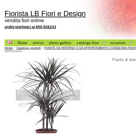
Fiorista LB Fiori e Design
vendita fiori online
ordini telefonici al 800-926243
Home
servizi
photo gallery
catalogo fiori
occasioni
Home
»
Catalogo prodotti
»
PIANTE DA INTERNO O DA APPARTAMENTO CONSEGNA PIANTE
MARGINATA
Pianta di dra