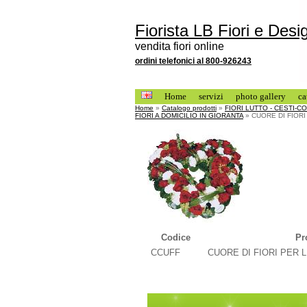
Fiorista LB Fiori e Desi
vendita fiori online
ordini telefonici al 800-926243
Home
servizi
photo gallery
ca
Home
»
Catalogo prodotti
»
FIORI LUTTO - CESTI-
FIORI A DOMICILIO IN GIORANTA
» CUORE DI FIORI
Codice
Pr
CCUFF
CUORE DI FIORI PER 