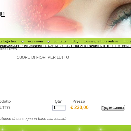
gn
talogo fiori
occasioni
contatti
FAQ
Consegne fiori online
Fior
COPRICASSA-CORONE-CUSCINETTO-PALME-CESTI- FIORI PER ESPRIMENTE IL LUTTO. CON
 PER LUTTO
CUORE DI FIORI PER LUTTO
odotto
Qta'
Prezzo
€ 230,00
LUTTO
Spese di consegna in base alla località