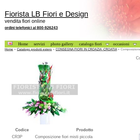
Fiorista LB Fiori e Design
vendita fiori online
ordini telefonici al 800-926243
Home
servizi
photo gallery
catalogo fiori
occasioni
Home
»
Catalogo prodotti estero
»
CONSEGNA FIORI IN CROAZIA -CROATIA
» Composizione f
Co
Codice
Prodotto
CR3P
Composizione fiori misti piccola