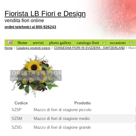
Fiorista LB Fiori e Design
vendita fiori online
ordini telefonici al 800-926243
Home
servizi
photo gallery
catalogo fiori
occasioni
Home
»
Catalogo prodotti estero
»
CONSEGNA FIORI IN SVIZZERA - SWITZERLAND
» Mazzo 
Codice
Prodotto
SZ5P
Mazzo di fiori di stagione piccolo
SZ5M
Mazzo di fiori di stagione medio
SZ5G
Mazzo di fiori di stagione grande