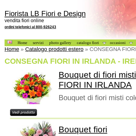
Fiorista LB Fiori e Design
vendita fiori online
ordini telefonici al 800-926243
Home
servizi
photo gallery
catalogo fiori
occasioni
Home
»
Catalogo prodotti estero
» CONSEGNA FIORI 
CONSEGNA FIORI IN IRLANDA - IR
Bouquet di fiori mi
FIORI IN IRLANDA
Bouquet di fiori misti col
Bouquet fiori