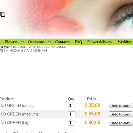
gn
Flowers
Occasions
Contacts
FAQ
Flower delivery
Wedding 
 in May
» BOUQUET WITH ROSES AND GREEN
WITH ROSES AND GREEN
Product
Qty
Price
€ 35,00
D GREEN (small)
€ 55,00
ND GREEN (medium)
€ 80,00
D GREEN (big)