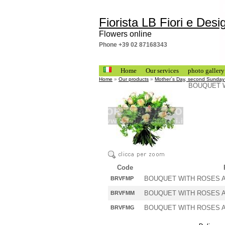
Fiorista LB Fiori e Desi
Flowers online
Phone +39 02 87168343
Home
Our services
photo gallery
Home
»
Our products
»
Mother´s Day, second Sunday
BOUQUET 
Code
BOUQUET WITH ROSES AN
BRVFMP
BOUQUET WITH ROSES A
BRVFMM
BOUQUET WITH ROSES AN
BRVFMG