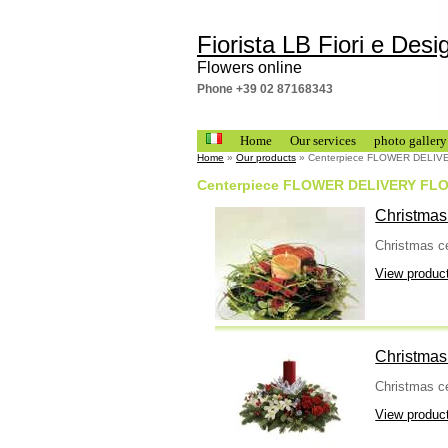
Fiorista LB Fiori e Desi
Flowers online
Phone +39 02 87168343
Home
Our services
photo gallery
Home
»
Our products
» Centerpiece FLOWER DELI
Centerpiece FLOWER DELIVERY FL
Christmas
Christmas c
View produc
Christmas
Christmas c
View produc