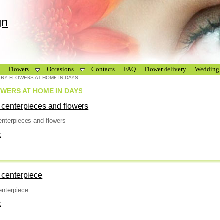
gn
Flowers
Occasions
Contacts
FAQ
Flower delivery
Wedding 
VERY FLOWERS AT HOME IN DAYS
OWERS AT HOME IN DAYS
 centerpieces and flowers
enterpieces and flowers
t
 centerpiece
enterpiece
t