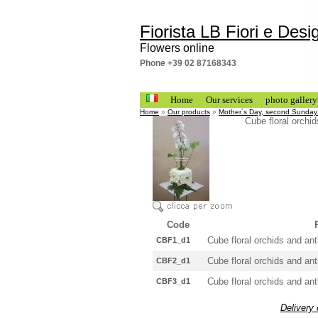
Fiorista LB Fiori e Desi
Flowers online
Phone +39 02 87168343
Home
Our services
photo gallery
Home
»
Our products
»
Mother´s Day, second Sunday
Cube floral orchi
Code
Cube floral orchids and a
CBF1_d1
Cube floral orchids and ant
CBF2_d1
Cube floral orchids and an
CBF3_d1
Delivery 