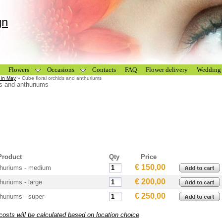
gn
Flowers
Occasions
Contacts
FAQ
Flower delivery
Wedding 
 in May
» Cube floral orchids and anthuriums
ds and anthuriums
Product
Qty
Price
€ 150,00
nthuriums - medium
€ 200,00
huriums - large
€ 250,00
thuriums - super
costs will be calculated based on location choice